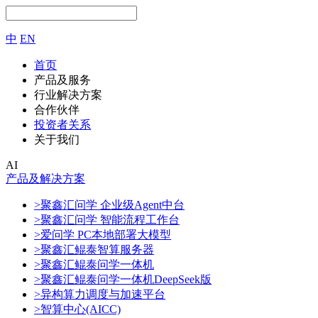
中
EN
首页
产品及服务
行业解决方案
合作伙伴
投资者关系
关于我们
AI
产品及解决方案
>聚鑫汇问学 企业级Agent中台
>聚鑫汇问学 智能流程工作台
>爱问学 PC本地部署大模型
>聚鑫汇鲲泰智算服务器
>聚鑫汇鲲泰问学一体机
>聚鑫汇鲲泰问学一体机DeepSeek版
>异构算力调度与加速平台
>智算中心(AICC)