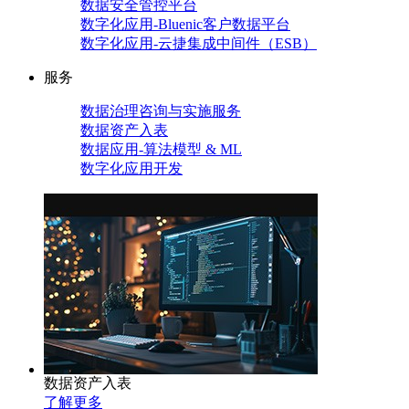
数据安全管控平台
数字化应用-Bluenic客户数据平台
数字化应用-云捷集成中间件（ESB）
服务
数据治理咨询与实施服务
数据资产入表
数据应用-算法模型 & ML
数字化应用开发
数据资产入表
了解更多