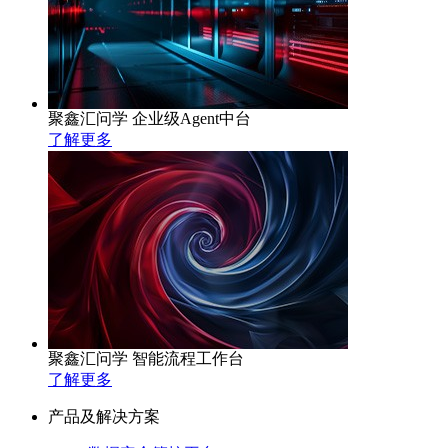
聚鑫汇问学 企业级Agent中台
了解更多
聚鑫汇问学 智能流程工作台
了解更多
产品及解决方案