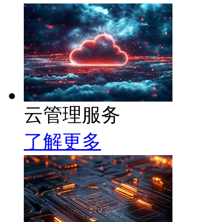
云管理服务
了解更多