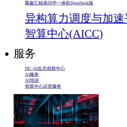
聚鑫汇鲲泰问学一体机DeepSeek版
异构算力调度与加速
智算中心(AICC)
服务
DC·AI生态创新中心
AI服务
AI培训
智算中心运营服务