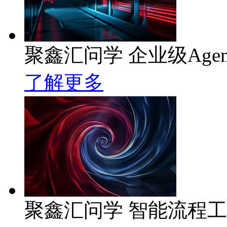
聚鑫汇问学 企业级Age
了解更多
聚鑫汇问学 智能流程