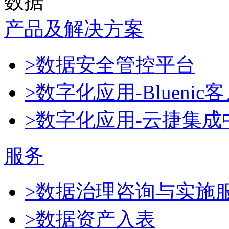
数据
产品及解决方案
>数据安全管控平台
>数字化应用-Blueni
>数字化应用-云捷集成
服务
>数据治理咨询与实施
>数据资产入表