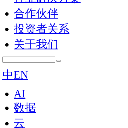
合作伙伴
投资者关系
关于我们
中
EN
AI
数据
云