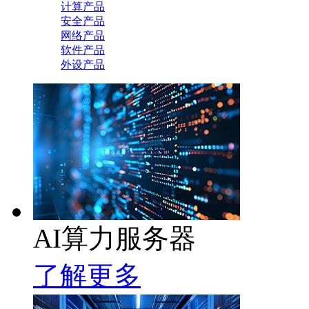
计算产品
安全产品
网络产品
软件产品
外设产品
AI算力服务器
了解更多