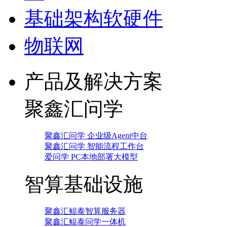
基础架构软硬件
物联网
产品及解决方案
聚鑫汇问学
聚鑫汇问学 企业级Agent中台
聚鑫汇问学 智能流程工作台
爱问学 PC本地部署大模型
智算基础设施
聚鑫汇鲲泰智算服务器
聚鑫汇鲲泰问学一体机