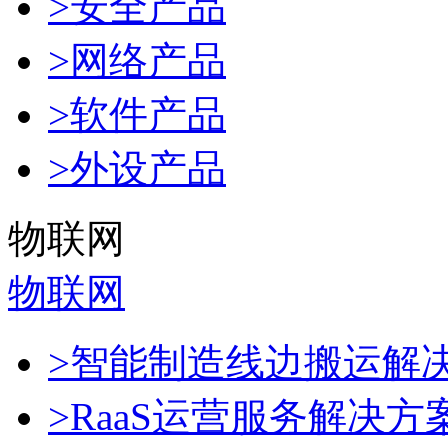
>安全产品
>网络产品
>软件产品
>外设产品
物联网
物联网
>智能制造线边搬运解
>RaaS运营服务解决方