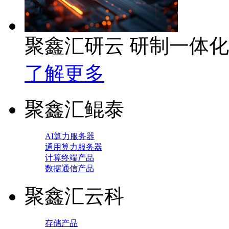
聚鑫汇研云 研制一体
了解更多
聚鑫汇鲲泰
AI算力服务器
通用算力服务器
计算终端产品
数据通信产品
聚鑫汇云科
存储产品