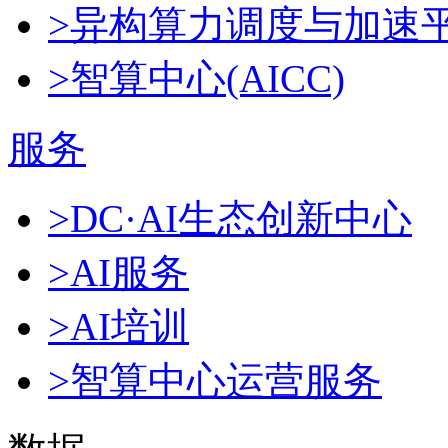
>异构算力调度与加速
>智算中心(AICC)
服务
>DC·AI生态创新中心
>AI服务
>AI培训
>智算中心运营服务