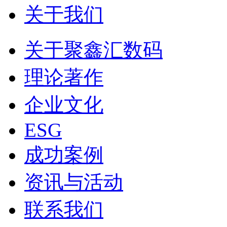
关于我们
关于聚鑫汇数码
理论著作
企业文化
ESG
成功案例
资讯与活动
联系我们