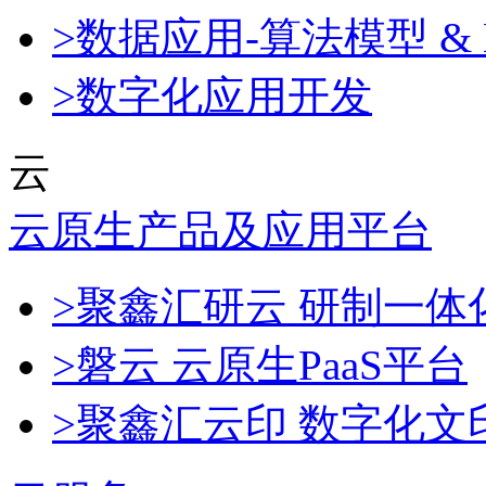
>数据应用-算法模型 & 
>数字化应用开发
云
云原生产品及应用平台
>聚鑫汇研云 研制一
>磐云 云原生PaaS平台
>聚鑫汇云印 数字化文