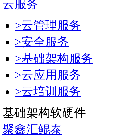
云服务
>云管理服务
>安全服务
>基础架构服务
>云应用服务
>云培训服务
基础架构软硬件
聚鑫汇鲲泰